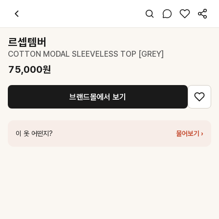
르셉템버
COTTON MODAL SLEEVELESS TOP [GREY]
75,000
스타일 태그
그레이 티셔츠
르셉템버
슬립
COTTON MODAL SLEEVELESS TOP [GREY]
슬림핏
미니멀 시크
75,000
원
데이트 데일리 여행
봄 여름 가을
브랜드몰에서 보기
면 기타
코디 팁
블랙 와이드 팬츠와 매치하면 시크한 데일리룩 완성
이 옷 어떤지?
물어보기 ›
비슷한 스타일
르셉템버
LONG SCOOP SLEEVELESS TOP [GREY]
159,000
원
르셉템버
LISSE SLEEVELESS TOP [GREY]
139,000
원
네세서리
Boat Neck Sleeveless Top (Grey)
39,000
원
르셉템버
SELF-TIE SLEEVELESS BLOUSE [GREY]
129,000
원
네세서리
Cotton Basic T-shirt (Grey)
38,000
원
던스트
CROPPED SLIM TOP MELANGE GREY_UDTS6B224G2