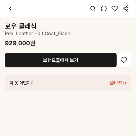
로우 클래식
Real Leather Half Coat_Black
929,000
원
스타일 태그
블랙 코트
로우 클래식
오버핏
Real Leather Half Coat_Black
시크 미니멀
데이트 출근 데일리
929,000
원
가을 겨울
가죽
브랜드몰에서 보기
코디 팁
미니 원피스나 슬림 팬츠와 매치해 시크한 분위기 연출
비슷한 스타일
이 옷 어떤지?
물어보기 ›
르바
Faux Leather Half Trench Coat - Black
259,000
원
로우 클래식
Real Leather Work Jacket_Black
989,000
원
WOOYOUNGMI
블랙 레더 하프 코트
2,580,000
원
마뗑킴
FAUX LEATHER HALF DOUBLE JACKET IN BLACK
328,
더라우스트
베이비 알파카 싱글 하프 코트 BLACK
399,000
원
더라우스트
볼륨 트렌치 BLACK
198,000
원
로우 클래식
Padded Stitch Leather Half Jacket_Black
429,000