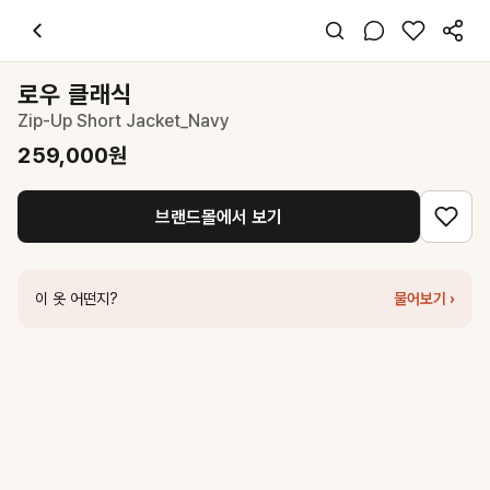
로우 클래식
Zip-Up Short Jacket_Navy
259,000
원
스타일 태그
네이비 자켓
로우 클래식
오버핏
Zip-Up Short Jacket_Navy
미니멀 시크
데일리 출근 데이트
259,000
원
봄 가을
폴리 기타
브랜드몰에서 보기
코디 팁
슬림한 하의와 매치해 Y라인 실루엣 완성
비슷한 스타일
이 옷 어떤지?
물어보기 ›
로우 클래식
Contrast Zip-Up Short Jacket_Black
259,000
원
파르티멘토
MESH LAYER ZIP-UP JACKET_NAVY
92,700
원
로우 클래식
Stand Collar Artificial Leather Jumper_Navy
399,000
커버낫
우먼 아치 클로버하트 스카잔 자켓 Navy
110,000
원
네세서리
Cotton Bomber Jacket (Navy)
230,000
원
세터
(W) Teo Nylon Coach Jacket - Navy
259,000
원
포터리
여성 울 드리즐러 자켓_네이비
389,000
원