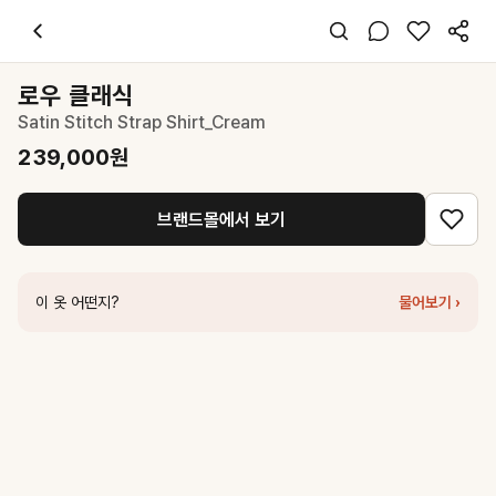
로우 클래식
Satin Stitch Strap Shirt_Cream
239,000
원
스타일 태그
아이보리 셔츠
로우 클래식
긴팔
Satin Stitch Strap Shirt_Cream
오버핏
시크 미니멀
239,000
원
데이트 출근 파티
봄 가을
브랜드몰에서 보기
폴리 실크
코디 팁
슬랙스와 매치하면 시크한 오피스룩, 데님과 함께하면 세련된 캐주얼룩 
이 옷 어떤지?
물어보기 ›
비슷한 스타일
네세서리
Tie Shirts (Cream)
183,000
원
로우 클래식
Open Collar 2-Way Shirt_Ivory
259,000
원
시엔느
Organic Cotton Shirt (Ivory)
148,000
원
로우 클래식
Classic Shirt_Stripe
259,000
원
포터리
여성 루즈드 시어 셔츠_아이보리
169,000
원
드파운드
pocket sheer shirts - cream
218,000
원