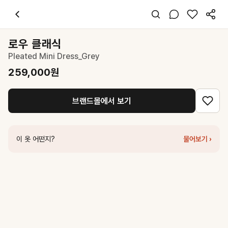
로우 클래식
Pleated Mini Dress_Grey
259,000
원
스타일 태그
차콜 미니 원피스
로우 클래식
슬립
Pleated Mini Dress_Grey
레귤러핏
시크 미니멀
259,000
원
데이트 데일리 파티
여름
브랜드몰에서 보기
폴리
코디 팁
화이트 티셔츠 이너 매치로 시크한 레이어드 연출
이 옷 어떤지?
물어보기 ›
비슷한 스타일
로우 클래식
See-Through Lace Mini Dress_Charcoal
299,000
원
로우 클래식
Pleated Mini Dress_Black
259,000
원
마우솔레움
Back Bow Pleated Dress Top - Grey
175,200
원
파르티멘토
CONTRAST BUTTON-UP LAYERED DRESS TOP_
가니송
플레르 플리츠 원피스_차콜
132,000
원
마우솔레움
Sleeveless Pleated Suit Dress - Dark Grey
196,350
원