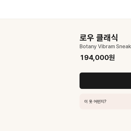
로우 클래식
Botany Vibram Snea
194,000
원
178,000
원
/ 마론 콤비
89,000
원
,000
원
이 옷 어떤지?
119,000
원