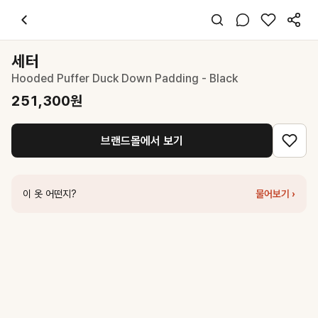
세터
Hooded Puffer Duck Down Padding - Black
251,300
원
스타일 태그
블랙 패딩
세터
오버핏
Hooded Puffer Duck Down Padding - Black
스포티 캐주얼
데일리 여행 출근
251,300
원
겨울
폴리 기타
브랜드몰에서 보기
코디 팁
블랙 스키니진과 화이트 스니커즈로 모던하게 완성하세요
비슷한 스타일
이 옷 어떤지?
물어보기 ›
세터
(W) Orta Nylon 2-Way Collar Duck Down Padding - Black
2
세터
(W) Orta 2-Way Collar Duck Down Padding - Black
251,300
세터
Hooded Puffer Duck Down Padding - Charcoal
251,300
원
세터
(W) Lecce Two Tone Duck Down Padding - Glitter Gray
15
레스트앤레크레이션
LIGHT DOWN JACKET - BLACK
358,000
원
세터
Teo Nylon Fleece Hood Jacket - Black
181,300
원
마뗑킴
QUILTING HOODY LIGHTWEIGHT JUMPER (DOWN BLE