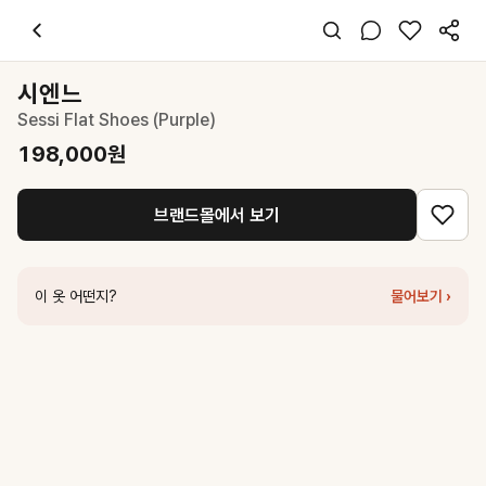
시엔느
Sessi Flat Shoes (Purple)
198,000
원
스타일 태그
플랫
시엔느
레귤러핏
Sessi Flat Shoes (Purple)
클래식 걸리시
데이트 출근 데일리
198,000
원
봄 가을
스웨이드
브랜드몰에서 보기
코디 팁
미디스커트나 와이드 팬츠와 매치하면 우아한 데일리룩 완성
비슷한 스타일
이 옷 어떤지?
물어보기 ›
파르티멘토
SHIRRING LACE-UP BALLET FLATS_PLUM
308,00
파르티멘토
STUDDED POINTED FLAT SHOES_LAVENDER
29
시엔느
Sessi Flat Shoes (Blue)
198,000
원
파르티멘토
BALLERINA FLAT_VIOLET
258,000
원
파르티멘토
BOW TIE BALLERINA FLATS_RED
289,000
원
파르티멘토
BALLERINA FLAT_STONE
258,000
원
킨더살몬
Vera Satin Flat Brown-Gold
269,000
원