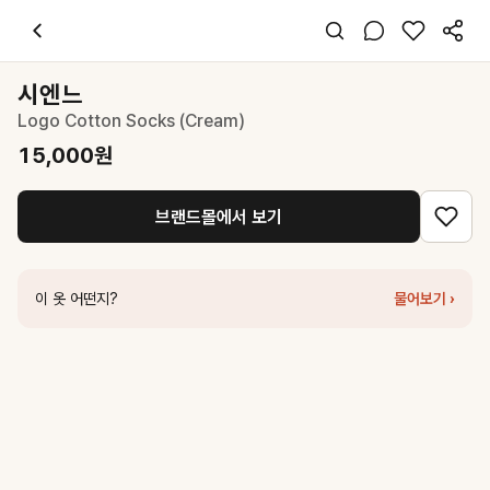
시엔느
Logo Cotton Socks (Cream)
15,000
원
스타일 태그
아이보리 액세서리
시엔느
프리사이즈
Logo Cotton Socks (Cream)
미니멀 캐주얼
데일리 데이트 출근
15,000
원
봄 가을 겨울
면
브랜드몰에서 보기
코디 팁
리브 디테일로 베이직한 룩에 포인트를 더해보세요
비슷한 스타일
이 옷 어떤지?
물어보기 ›
시엔느
Logo Cotton Socks (Black)
15,000
원
시엔느
Logo Cotton Socks (Light Blue)
15,000
원
스탠드오일
Heart Button Knee Socks · 하트 버튼 니삭스 / 크림
19,
레스트앤레크레이션
LOGO RIBBED LONG SOCKS - WHITE
15,0
르바
Levar Classic High Socks - Oatmeal
9,600
원
던스트
CLASSIC LOGO SOCKS IVORY_UDSS6E102WT
15,000
레스트앤레크레이션
RR LOGO MID SOCKS - WHITE
15,000
원