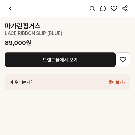
마가린핑거스
LACE RIBBON SLIP (BLUE)
89,000
원
스타일 태그
스카이블루 블라우스
마가린핑거스
슬립
LACE RIBBON SLIP (BLUE)
레귤러핏
걸리시 캐주얼
89,000
원
데이트 데일리 여행
봄 여름
브랜드몰에서 보기
폴리 기타
코디 팁
블랙 플리츠 스커트와 매치하면 청순한 데일리룩 완성
이 옷 어떤지?
물어보기 ›
비슷한 스타일
마가린핑거스
STRIPE HALTER TOP (BLUE)
62,100
원
마가린핑거스
FLORAL HALTER TOP (LIGHT BLUE)
42,000
원
마가린핑거스
NECK SHIRRING BLOUSE (WHITE)
129,000
원
마가린핑거스
DOUBLE LAYER LACE SKIRT (WHITE)
116,100
원
마가린핑거스
LACE SATIN HOTFIX SKIRT (LIGHT BLUE)
125,10
마가린핑거스
LACE PRINT T-SHIRT (LIGHT BLUE)
59,000
원