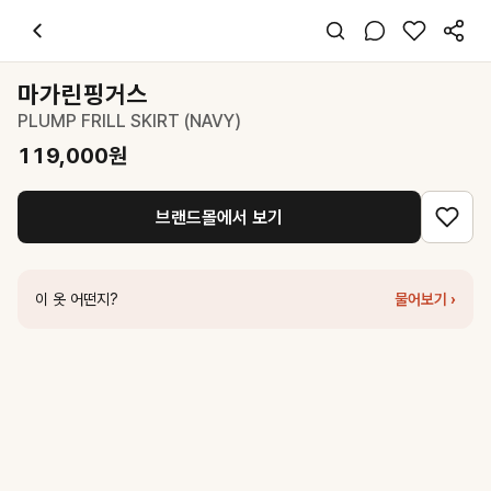
마가린핑거스
PLUMP FRILL SKIRT (NAVY)
119,000
원
스타일 태그
네이비 미니 스커트
마가린핑거스
레귤러핏
PLUMP FRILL SKIRT (NAVY)
걸리시 클래식
데이트 출근 데일리
119,000
원
봄 가을 겨울
폴리
브랜드몰에서 보기
코디 팁
화이트 니트와 메리제인 슈즈로 클래식 무드 완성
비슷한 스타일
이 옷 어떤지?
물어보기 ›
마가린핑거스
PLUMP FRILL SKIRT (GREY)
119,000
원
시티브리즈
플리츠 팬츠 스커트_NAVY
30,000
원
마가린핑거스
button mini skirt
83,000
원
마가린핑거스
mesh shirring skirt
65,000
원
마가린핑거스
LACE TUTU SKIRT PANTS (WHITE)
119,000
원
마가린핑거스
SHEER BALLOON SKIRT (WHITE)
105,000
원
마가린핑거스
DENIM FRINGE SKIRT (BLUE)
89,000
원