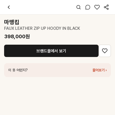
마뗑킴
FAUX LEATHER ZIP UP HOODY IN BLACK
398,000
원
스타일 태그
블랙 후드
마뗑킴
긴팔
FAUX LEATHER ZIP UP HOODY IN BLACK
오버핏
시크 걸리시
398,000
원
데일리 데이트
봄 가을
브랜드몰에서 보기
가죽
코디 팁
후드와 레더의 만남, 블랙 팬츠에 화이트 티로 시크하게
이 옷 어떤지?
물어보기 ›
비슷한 스타일
마뗑킴
STUNNING POINT FAUX LEATHER JUMPER FOR WOM
마뗑킴
FAUX LEATHER HOODY CROP JUMPER IN BLACK
278,
드파운드
leather blouson jacket - black
328,000
원
마뗑킴
FAUX LEATHER DOWN JUMPER FOR MEN IN BLACK
3
드파운드
high neck leather blouson jacket - black
398,000
원
마뗑킴
FUR HOODY BOMBER DOWN JUMPER IN BLACK
378,