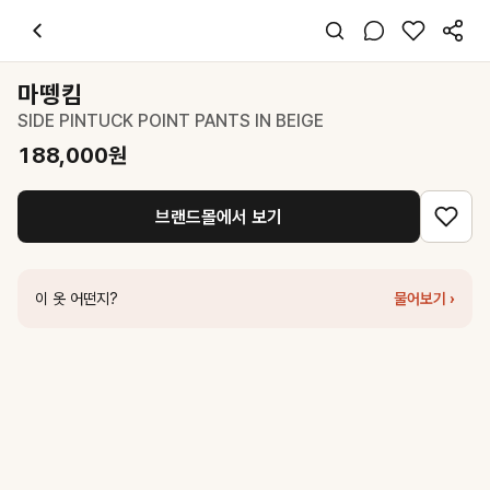
마뗑킴
SIDE PINTUCK POINT PANTS IN BEIGE
188,000
원
스타일 태그
베이지 팬츠
마뗑킴
레귤러핏
SIDE PINTUCK POINT PANTS IN BEIGE
미니멀 시크
출근 데일리 데이트
188,000
원
봄 가을
데님 면
브랜드몰에서 보기
코디 팁
화이트 니트와 매치하면 깔끔한 오피스룩 완성
비슷한 스타일
이 옷 어떤지?
물어보기 ›
마뗑킴
UNBALANCE CUT POINT VINTAGE COTTON PANTS IN
마뗑킴
SIDE TAB WASHED COTTON PANTS IN BEIGE
124,60
마뗑킴
BACK PINTUCK WAISTLESS DENIM PANTS FOR MEN I
네세서리
Cotton Chino Pants (Light Beige)
138,000
원
커버낫
우먼 스트레이트 코튼 팬츠 Beige
59,000
원
파르티멘토
POCKET POINTED WIDE LEG PANTS_BEIGE
75,70
로우 클래식
Double Belt Point Pants_Beige
279,000
원