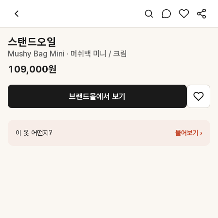
스탠드오일
Mushy Bag Mini · 머쉬백 미니 / 크림
109,000
원
스타일 태그
아이보리 숄더백
스탠드오일
프리사이즈
Mushy Bag Mini · 머쉬백 미니 / 크림
미니멀
데이트 출근 데일리
109,000
원
봄 여름 가을 겨울
가죽
브랜드몰에서 보기
코디 팁
미니멀한 크림 백으로 깔끔한 데일리 룩 완성
비슷한 스타일
이 옷 어떤지?
물어보기 ›
스탠드오일
Breezy Bag Mini · 브리지백 미니 / 미스티 화이트
129,00
스탠드오일
Butter bag Classic · 버터백 클래식 / 크림
89,000
원
스탠드오일
Oblong bag Tiny · 오블롱백 티니 / 크림
91,000
원
스탠드오일
Post bag · 포스트백 / 크림
91,000
원
썸웨어버터
Dear Shoulder Bag - Cream
119,000
원
썸웨어버터
mini baguette bag - cream
95,000
원
썸웨어버터
Square Shoulder Bag - Cream
109,000
원