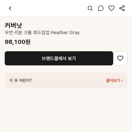
커버낫
우먼 리본 크롭 후드집업 Heather Gray
98,100
원
스타일 태그
후드
커버낫
긴팔
우먼 리본 크롭 후드집업 Heather Gray
레귤러핏
미니멀 캐주얼
98,100
원
데일리 출근 데이트
봄 가을
브랜드몰에서 보기
면 폴리
코디 팁
하이웨이스트 팬츠와 매치하면 크롭 기장이 더욱 돋보여요
이 옷 어떤지?
물어보기 ›
비슷한 스타일
커버낫
우먼 C로고 후드집업 멜란지 그레이
99,000
원
커버낫
우먼 베이직 후드집업 아이보리
89,100
원
썸웨어버터
Essential crop hood zip-up - grey
149,000
원
커버낫
우먼 C로고 후디 헤더 그레이
80,100
원
더라우스트
후드 집업 WHITE MELANGE
98,000
원
더라우스트
플리스 하프 집업 LIGHT GRAY
123,000
원