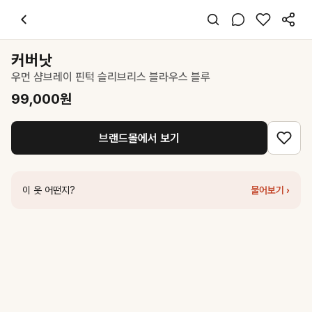
커버낫
우먼 샴브레이 핀턱 슬리브리스 블라우스 블루
99,000
원
스타일 태그
티셔츠
커버낫
민소매
우먼 샴브레이 핀턱 슬리브리스 블라우스 블루
레귤러핏
미니멀 캐주얼
99,000
원
데일리 데이트 여행
봄 여름
브랜드몰에서 보기
면 린넨
코디 팁
화이트 팬츠와 매치하면 시원한 여름 무드 완성
이 옷 어떤지?
물어보기 ›
비슷한 스타일
커버낫
우먼 핀턱 슬리브리스 블라우스 화이트
99,000
원
커버낫
우먼 핀턱 슬리브리스 블라우스 White
89,100
원
커버낫
우먼 스트라이프 링거 슬리브리스 Blue
36,000
원
파르티멘토
SLEEVELESS PUFF BLOUSE_GREY
58,700
원
커버낫
우먼 셔링 플레어 샴브레이 하프 블라우스 Blue
89,100
원
파르티멘토
SLEEVELESS PUFF BLOUSE_PASTEL BLUE
58,70