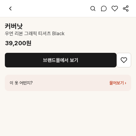
커버낫
우먼 리본 그래픽 티셔츠 Black
39,200
원
스타일 태그
블랙 티셔츠
커버낫
반팔
우먼 리본 그래픽 티셔츠 Black
오버핏
걸리시 캐주얼
39,200
원
데일리 데이트 여행
봄 여름 가을
브랜드몰에서 보기
면
코디 팁
데님 팬츠나 미니스커트와 매치하면 귀여운 걸리시룩 완성
이 옷 어떤지?
물어보기 ›
비슷한 스타일
커버낫
우먼 리본 그래픽 티셔츠 White
39,200
원
커버낫
우먼 쿨 코튼 레인보우 쿠퍼로고 티셔츠 Black
36,000
원
로맨시크
Pearl Bow Tee (Black)
44,100
원
커버낫
우먼 아이스 스트링 크롭 반팔티 Black
34,300
원
커버낫
우먼 레이스 아치 쿠퍼로고 티셔츠 Black
39,200
원
커버낫
우먼 레귤러핏 아치 클로버하트 티셔츠 Black
31,500
원