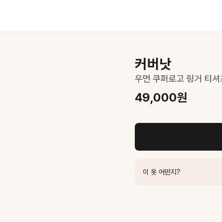
커버낫
우먼 쿠퍼로고 링거 티셔
49,000
원
이 옷 어떤지?