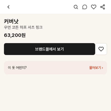
커버낫
우먼 코튼 하프 셔츠 핑크
63,200
원
스타일 태그
핑크 셔츠
커버낫
반팔
우먼 코튼 하프 셔츠 핑크
레귤러핏
미니멀 캐주얼
63,200
원
데이트 데일리 여행
봄 여름
브랜드몰에서 보기
면
코디 팁
화이트 와이드 팬츠와 매치하면 청순한 여름 데일리룩 완성
이 옷 어떤지?
물어보기 ›
비슷한 스타일
시눈
Half Sleeve Cotton Shirt (Pink)
118,000
원
커버낫
우먼 포플린 크롭 셔츠 Light Pink
62,300
원
커버낫
우먼 포플린 반팔 셔츠 Salmon
48,300
원
로우 클래식
Half Sleeve Cropped Shirt_Light Pink
239,000
원
커버낫
우먼 시어 카라 크롭 하프니트 Light Pink
53,400
원
WOOYOUNGMI
핑크 코튼 셔츠
480,000
원