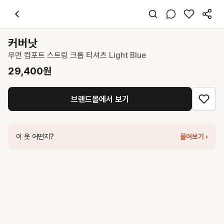
커버낫
우먼 컴포트 스트링 크롭 티셔츠 Light Blue
29,400
원
스타일 태그
스카이블루 티셔츠
커버낫
반팔
우먼 컴포트 스트링 크롭 티셔츠 Light Blue
오버핏
캐주얼 미니멀
29,400
원
데일리 데이트 여행
봄 여름
브랜드몰에서 보기
면
코디 팁
하이웨스트 데님과 매치하면 청량한 여름 무드 완성
이 옷 어떤지?
물어보기 ›
비슷한 스타일
커버낫
우먼 슬릿 테리 티셔츠 Light Blue
34,300
원
커버낫
우먼 베이비핏 링거 티셔츠 Blue
39,200
원
커버낫
우먼 핫픽스 로고 티셔츠 Light Blue
39,200
원
커버낫
우먼 아이스 스트링 크롭 반팔티 Sky Blue
34,300
원
커버낫
우먼 레귤러핏 글리터 쿠퍼 로고 티셔츠 Light Blue
27,300
원
커버낫
우먼 크롭 비치팜 티셔츠 Light Blue
34,300
원