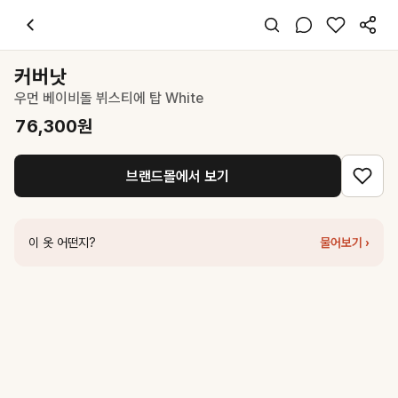
커버낫
우먼 베이비돌 뷔스티에 탑 White
76,300
원
스타일 태그
화이트 티셔츠
커버낫
슬립
우먼 베이비돌 뷔스티에 탑 White
레귤러핏
걸리시 캐주얼
76,300
원
데이트 데일리 여행
봄 여름
브랜드몰에서 보기
면
코디 팁
하이웨스트 데님과 매치하면 러블리하면서도 세련된 룩 완성
이 옷 어떤지?
물어보기 ›
비슷한 스타일
커버낫
우먼 셔링 플레어 슬리브리스 블라우스 White
81,750
원
커버낫
우먼 핀턱 슬리브리스 블라우스 White
89,100
원
로우 클래식
Flared Sleeveless Top_White
219,000
원
커버낫
우먼 스트라이프 슬리브리스 화이트
44,100
원
더라우스트
프릴 립 슬리브리스 WHITE
42,000
원
썸웨어버터
2nd / Pleats sleeveless blouse - ivory
169,000
원