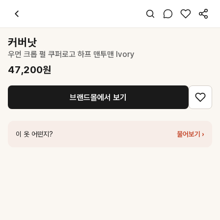
커버낫
우먼 크롭 펄 쿠퍼로고 하프 맨투맨 Ivory
47,200
원
스타일 태그
아이보리 맨투맨
커버낫
긴팔
우먼 크롭 펄 쿠퍼로고 하프 맨투맨 Ivory
레귤러핏
캐주얼 미니멀
47,200
원
데일리 데이트 여행
봄 여름 가을
브랜드몰에서 보기
면
코디 팁
하이웨스트 데님이나 미니스커트와 매치하면 캐주얼하면서 여성스러운 
이 옷 어떤지?
물어보기 ›
비슷한 스타일
커버낫
우먼 쿠퍼로고 하프 니트 아이보리
89,000
원
커버낫
우먼 쿠퍼로고 라운드넥 니트 Ivory
76,300
원
커버낫
우먼 쿠퍼로고 맨투맨 오트밀
71,100
원
세터
(W) Classic Logo Crop Sweatshirt - Melange Ivory
109,65
세터
(W) Lawton Crop Half Sweatshirt - Cream
54,500
원
커버낫
우먼 트랙 롱슬리브 Ivory
40,000
원