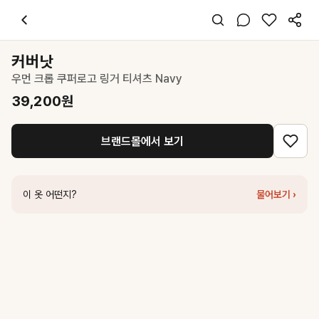
커버낫
우먼 크롭 쿠퍼로고 링거 티셔츠 Navy
39,200
원
스타일 태그
네이비 티셔츠
커버낫
반팔
우먼 크롭 쿠퍼로고 링거 티셔츠 Navy
오버핏
캐주얼 미니멀
39,200
원
데일리 데이트 여행
봄 여름 가을
브랜드몰에서 보기
면
코디 팁
화이트 링거 디테일로 청바지와 매치하면 깔끔한 캐주얼룩 완성
이 옷 어떤지?
물어보기 ›
비슷한 스타일
커버낫
우먼 레귤러핏 쿠퍼 로고 티셔츠 Navy
27,300
원
커버낫
우먼 쿠퍼 로고 아이스 크롭 티셔츠 Navy
34,300
원
커버낫
우먼 오버핏 빈티지 그래픽 티셔츠 Navy
53,100
원
커버낫
우먼 쿠퍼로고 슬림핏 티셔츠 네이비
49,000
원
커버낫
우먼 세미오버핏 케이크 티셔츠 Navy
39,200
원
커버낫
우먼 컴포트 크롭 티셔츠 네이비
49,000
원