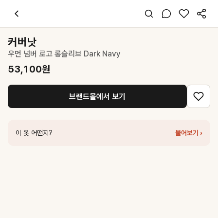
커버낫
우먼 넘버 로고 롱슬리브 Dark Navy
53,100
원
스타일 태그
네이비 맨투맨
커버낫
긴팔
우먼 넘버 로고 롱슬리브 Dark Navy
레귤러핏
스포티 캐주얼
53,100
원
데일리 출근 데이트
봄 가을
브랜드몰에서 보기
면
코디 팁
데님 팬츠나 슬랙스와 매치하면 깔끔한 스포티 캐주얼룩 완성
이 옷 어떤지?
물어보기 ›
비슷한 스타일
커버낫
우먼 넘버 로고 롱슬리브 다크 네이비
47,200
원
커버낫
우먼 넘버 로고 롱슬리브 Melange Gray
53,100
원
커버낫
우먼 넘버 로고 롱슬리브 블루
47,200
원
커버낫
우먼 넘버 로고 롱슬리브 멜란지 그레이
47,200
원
커버낫
우먼 솔레이 그래픽 맨투맨 네이비
71,200
원
커버낫
우먼 넘버 로고 티셔츠 차콜
49,000
원