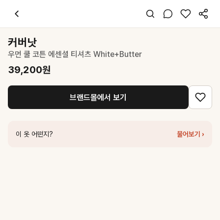
커버낫
우먼 쿨 코튼 에센셜 티셔츠 White+Butter
39,200
원
스타일 태그
티셔츠
커버낫
반팔
우먼 쿨 코튼 에센셜 티셔츠 White+Butter
레귤러핏
미니멀 캐주얼
39,200
원
데일리 데이트 여행
봄 여름
브랜드몰에서 보기
면
코디 팁
청바지나 슬랙스와 매치해 깔끔한 데일리룩 완성
이 옷 어떤지?
물어보기 ›
비슷한 스타일
커버낫
우먼 쿨 코튼 에센셜 티셔츠 Butter+White
36,750
원
커버낫
우먼 쿨 코튼 에센셜 티셔츠 White+Dark Navy
39,200
원
커버낫
우먼 쿨 코튼 에센셜 티셔츠 Ecru+Surf Green
39,200
원
커버낫
우먼 쿨코튼 에센셜 2PACK 티셔츠 버터+화이트
44,100
원
커버낫
우먼 쿨 코튼 에센셜 티셔츠 Dark Navy+White
36,750
원
커버낫
우먼 쿨 코튼 에센셜 티셔츠 Oatmeal+Black
46,550
원