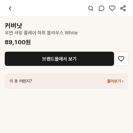
커버낫
우먼 셔링 플레어 하프 블라우스 White
89,100
원
스타일 태그
화이트 블라우스
커버낫
퍼프소매
우먼 셔링 플레어 하프 블라우스 White
레귤러핏
미니멀 걸리시
89,100
원
데이트 데일리 여행
봄 여름
브랜드몰에서 보기
면
코디 팁
데님 팬츠와 매치하면 청순한 여름 데일리룩 완성
이 옷 어떤지?
물어보기 ›
비슷한 스타일
커버낫
우먼 셔링 하프 블라우스 화이트
109,000
원
네세서리
Pure Linen Tuck Half Blouse (White)
180,000
원
포 유어 아이즈 온리
Aran Cotton Puff Blouse
128,000
원
드파운드
frill pintuck half sleeve blouse - white
178,000
원
시눈
V-Neck Frill Blouse (White)
138,000
원
커버낫
우먼 레이스 하프 블라우스 White
79,200
원