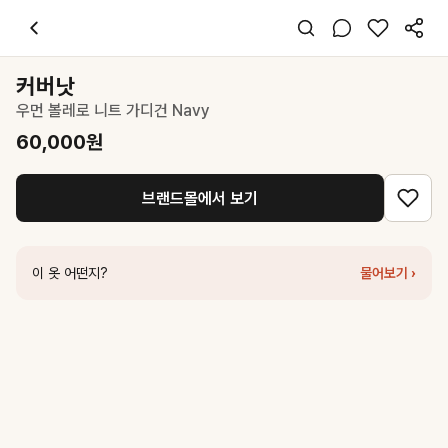
커버낫
우먼 볼레로 니트 가디건 Navy
60,000
원
스타일 태그
네이비 카디건
커버낫
긴팔
우먼 볼레로 니트 가디건 Navy
레귤러핏
클래식 걸리시
60,000
원
데이트 출근 데일리
봄 가을
브랜드몰에서 보기
니트
코디 팁
화이트 이너 위에 레이어드하면 클래식한 프레피룩 완성
이 옷 어떤지?
물어보기 ›
비슷한 스타일
커버낫
우먼 클로버하트 케이블 가디건 Navy
98,100
원
드파운드
round neck short cardigan - navy
238,000
원
커버낫
우먼 클로버하트 케이블 가디건 네이비
109,000
원
커버낫
우먼 베이직 쿠퍼로고 가디건 Navy
87,200
원
포 유어 아이즈 온리
Nello Cashmere Blend Cardigan
97,300
원
로우 클래식
High Neck Knit Cardigan_Navy
219,000
원