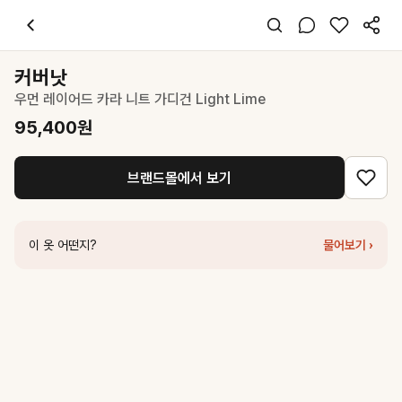
커버낫
우먼 레이어드 카라 니트 가디건 Light Lime
95,400
원
스타일 태그
카디건
커버낫
긴팔
우먼 레이어드 카라 니트 가디건 Light Lime
레귤러핏
미니멀 캐주얼
95,400
원
데이트 데일리 출근
봄 가을
브랜드몰에서 보기
니트
코디 팁
화이트 티셔츠 레이어드로 청순한 봄 무드 연출
이 옷 어떤지?
물어보기 ›
비슷한 스타일
커버낫
우먼 썸머 셔링 가디건 Lime
79,200
원
커버낫
우먼 썸머 포인텔 가디건 그린
99,000
원
커버낫
우먼 레이어드 라운드넥 니트 Light Green
71,400
원
르바
Sheer Knit Cardigan - Light Mint
113,600
원
커버낫
우먼 카라 하프 니트 가디건 Lime
76,300
원
커버낫
우먼 레이어드 카라 니트 가디건 Light Pink
95,400
원