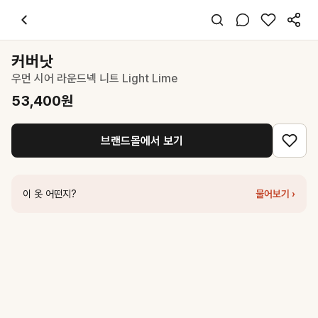
커버낫
우먼 시어 라운드넥 니트 Light Lime
53,400
원
스타일 태그
니트
커버낫
긴팔
우먼 시어 라운드넥 니트 Light Lime
오버핏
캐주얼 미니멀
53,400
원
데일리 데이트 여행
봄 여름 가을
브랜드몰에서 보기
니트
코디 팁
화이트 팬츠와 매치하면 상큼한 봄 무드 완성
이 옷 어떤지?
물어보기 ›
비슷한 스타일
커버낫
우먼 레이어드 라운드넥 니트 Light Green
71,400
원
커버낫
우먼 컷아웃 니트 Light Lime
79,200
원
커버낫
우먼 시어 라운드넥 니트 Light Gray
53,400
원
커버낫
우먼 쿠퍼 로고 니트 Light Green
76,300
원
르바
Wholegarment Classic Knit - Lime
87,200
원
커버낫
우먼 햄 오픈 디테일 니트 Sage Green
90,300
원