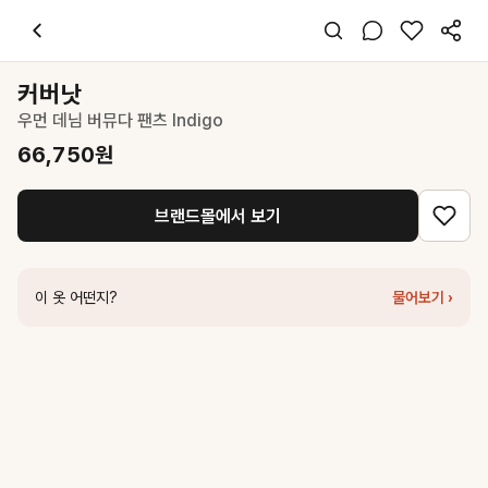
커버낫
우먼 데님 버뮤다 팬츠 Indigo
66,750
원
스타일 태그
쇼츠
커버낫
레귤러핏
우먼 데님 버뮤다 팬츠 Indigo
캐주얼 미니멀
데일리 데이트 여행
66,750
원
여름
데님
브랜드몰에서 보기
코디 팁
화이트 티셔츠와 스니커즈로 데일리 캐주얼 연출
비슷한 스타일
이 옷 어떤지?
물어보기 ›
커버낫
우먼 데님 버뮤다 팬츠 Blue
66,750
원
커버낫
우먼 버뮤다 데님 쇼츠 인디고
89,000
원
커버낫
우먼 핀턱 데님 쇼츠 블루
63,200
원
커버낫
우먼 데님 쇼츠 Blue
48,300
원
커버낫
우먼 데미지 데님 쇼츠 Blue
55,300
원
커버낫
우먼 버뮤다 데님 쇼츠 블루
80,100
원
커버낫
우먼 데님 쇼츠 Black
48,300
원