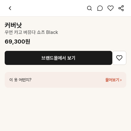
커버낫
우먼 카고 버뮤다 쇼츠 Black
69,300
원
스타일 태그
블랙 쇼츠
커버낫
레귤러핏
우먼 카고 버뮤다 쇼츠 Black
스포티 캐주얼 시크
데일리 여행 데이트
69,300
원
여름
면 폴리
브랜드몰에서 보기
코디 팁
크롭 티셔츠와 매치하면 시크한 스트릿 룩 완성
비슷한 스타일
이 옷 어떤지?
물어보기 ›
커버낫
우먼 버뮤다 쇼츠 Black
62,300
원
커버낫
우먼 벨티드 버뮤다 쇼츠 Black
62,300
원
마뗑킴
BIG POCKET VOLUME SHORTS IN BLACK
148,000
원
마뗑킴
CURVED SEAM BERMUDA PANTS FOR MEN IN BLACK
마뗑킴
TERRY UTILITY POCKET BERMUDA PANTS IN BLACK
마뗑킴
NYLON STRING HALF PANTS IN BLACK
158,000
원
마뗑킴
UTILITY CARGO BERMUDA PANTS IN NAVY
110,600
원