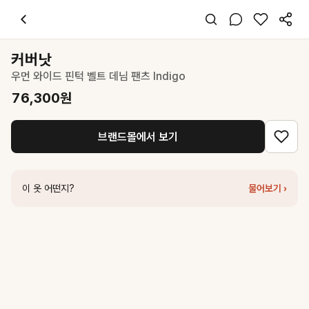
커버낫
우먼 와이드 핀턱 벨트 데님 팬츠 Indigo
76,300
원
스타일 태그
데님
커버낫
오버핏
우먼 와이드 핀턱 벨트 데님 팬츠 Indigo
미니멀 시크
데일리 데이트 출근
76,300
원
봄 가을
데님
브랜드몰에서 보기
코디 팁
크롭 니트나 슬림한 상의와 매치하면 비율 살리기 좋아요
비슷한 스타일
이 옷 어떤지?
물어보기 ›
커버낫
우먼 벨티드 와이드 데님 팬츠 Indigo
95,200
원
커버낫
우먼 벨티드 와이드 데님 팬츠 Blue
103,200
원
커버낫
우먼 스트레이트 데님 팬츠 Blue
69,300
원
커버낫
우먼 슬림 스트레이트 데님팬츠 Indigo
98,100
원
시티브리즈
논페이드 턱 와이드 데님 팬츠_INDIGO
89,250
원
커버낫
우먼 벨티드 와이드 데님 팬츠 Dark Gray
103,200
원
로우 클래식
New Straight Fit Denim_Dark Blue
215,100
원