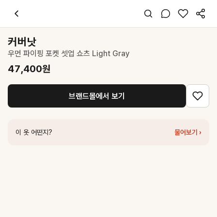
커버낫
우먼 파이핑 포켓 셋업 쇼츠 Light Gray
47,400
원
스타일 태그
그레이 쇼츠
커버낫
레귤러핏
우먼 파이핑 포켓 셋업 쇼츠 Light Gray
스포티 캐주얼
데일리 여행
47,400
원
여름
폴리
브랜드몰에서 보기
코디 팁
화이트 크롭 티셔츠와 스니커즈 매치로 클린한 스포티 룩 완성
비슷한 스타일
이 옷 어떤지?
물어보기 ›
커버낫
우먼 스트라이프 코튼 밴딩 쇼츠 Light Gray
48,300
원
커버낫
우먼 스웻 쇼츠 멜란지 그레이
53,100
원
마뗑킴
WASHED COTTON PATCH POCKET BERMUDA PANTS I
커버낫
우먼 스웻 버뮤다 쇼츠 더스티 블루
62,100
원
커버낫
우먼 경량 나일론 쇼츠 Light Green
41,300
원
마뗑킴
TERRY UTILITY POCKET BERMUDA PANTS IN GREY
1
커버낫
우먼 파이핑 포켓 셋업 쇼츠 Ivory
47,400
원