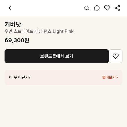
커버낫
우먼 스트레이트 데님 팬츠 Light Pink
69,300
원
스타일 태그
핑크 데님
커버낫
레귤러핏
우먼 스트레이트 데님 팬츠 Light Pink
캐주얼 걸리시
데일리 데이트 여행
69,300
원
봄 가을
데님 면
브랜드몰에서 보기
코디 팁
화이트 크롭티나 니트와 매치하면 봄 감성 가득한 페미닌 캐주얼룩 완성
비슷한 스타일
이 옷 어떤지?
물어보기 ›
마뗑킴
COLOR POINT WASHED DENIM PANTS IN PINK
178,0
마뗑킴
DESTROYED COLOR DYEING DENIM PANTS IN PINK
1
커버낫
우먼 스트레이트 데님 팬츠 White
69,300
원
커버낫
우먼 스탠다드 스트레이트 데님팬츠 Light Pink
74,250
원
WOOYOUNGMI
살몬 배럴 레그 데님 팬츠
580,000
원
커버낫
우먼 플레어 스웻 팬츠 Light Pink
55,300
원
커버낫
우먼 스트링 플루이드 카고 팬츠 Light Pink
69,300
원