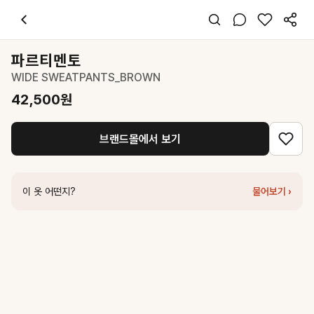
파르티멘토
WIDE SWEATPANTS_BROWN
42,500
원
스타일 태그
브라운 팬츠
파르티멘토
오버핏
WIDE SWEATPANTS_BROWN
캐주얼 스포티
데일리 여행
42,500
원
봄 가을 겨울
면 폴리
브랜드몰에서 보기
코디 팁
후드티와 함께 편안한 스트릿 무드 연출
비슷한 스타일
이 옷 어떤지?
물어보기 ›
파르티멘토
DOUBLE WAIST PLEATED WIDE LEG SWEATPAN
파르티멘토
3M THINSULATE PADDED BALLOON PANTS_BR
세터
Panel Track Pants - Brown
77,350
원
마뗑킴
BACK POCKET GLITTER SWEATPANTS FOR WOMEN 
커버낫
우먼 기모 조거 팬츠 Chocolate
71,200
원
파르티멘토
WIDE SWEATPANTS_MIDNIGHT PLUM
42,500
원
마뗑킴
BACK POCKET GLITTER SWEATPANTS FOR MEN IN