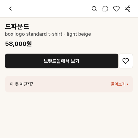
드파운드
box logo standard t-shirt - light beige
58,000
원
스타일 태그
베이지 티셔츠
드파운드
반팔
box logo standard t-shirt - light beige
오버핏
미니멀 캐주얼
58,000
원
데일리 데이트 여행
봄 여름 가을
브랜드몰에서 보기
면
코디 팁
화이트 팬츠와 매치해 올베이지 톤온톤 룩 완성
이 옷 어떤지?
물어보기 ›
비슷한 스타일
드파운드
box logo slim pigment t-shirt - light beige
68,000
원
드파운드
box logo standard t-shirt - pink
58,000
원
더라우스트
베이직 반팔티 BEIGE
34,000
원
드파운드
box logo standard crop t-shirt - white melange
38,400
드파운드
box logo sleeveless - brown
52,200
원
드파운드
box logo standard crop t-shirt - ivory
38,400
원