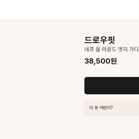
드로우핏
네프 울 라운드 엣지 가디건
38,500
원
이 옷 어떤지?