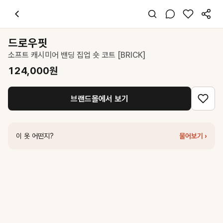
드로우핏
소프트 캐시미어 밴딩 집업 숏 코트 [BRICK]
124,000
원
스타일 태그
코트
드로우핏
오버핏
소프트 캐시미어 밴딩 집업 숏 코트 [BRICK]
미니멀 시크
출근 데일리 데이트
124,000
원
가을 겨울
울 폴리
브랜드몰에서 보기
코디 팁
화이트 터틀넥과 블랙 팬츠로 미니멀한 톤온톤 룩을 완성하세요.
비슷한 스타일
이 옷 어떤지?
물어보기 ›
드로우핏
울 돌먼 핸드메이드 하프코트 [BLACK]
229,600
원
드로우핏
울 핸드메이드 더블 롱코트 [CAMEL]
259,200
원
아틀리에 나인
(Z-CT-1463)CATHY WOOL HANDMADE SHORT 
닐바이피
25WN wool quilting jacket [CABR/HB]
239,000
원
시티브리즈
울 슬로프 벨티드 롱 코트_2COLORS
115,000
원
드로우핏
알파카 부클 더플 후드 코트 [BROWN]
318,400
원
올리브데올리브
토글 장식 숏기장 핸드메이드 코트 OW5XHA540
499