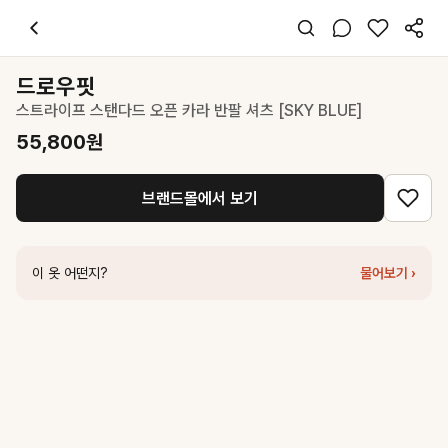
드로우핏
스트라이프 스탠다드 오픈 카라 반팔 셔츠 [SKY BLUE]
55,8
스타일 태그
스카이블루 셔츠
드로우핏
반팔
스트라이프 스탠다드 오픈 카라 반팔 셔츠 [SKY BLUE]
오버핏
미니멀 클래식
55,800
원
출근 데일리
봄 여름
브랜드몰에서 보기
면 폴리
코디 팁
검은색 팬츠와 함께 미니멀한 출근룩으로 연출하기
이 옷 어떤지?
물어보기 ›
비슷한 스타일
던스트
UNISEX STRIPED POLO SHIRT SOFT BLUE_UDTS6B1
드로우핏
링클 프리 반팔 슬림 셔츠 [LIGHT BLUE]
54,000
원
던스트
UNISEX OVERSIZED STRIPED SHIRT SKY BLUE STRI
마우솔레움
Mid-Sleeve Tailored Shirt - Sky Blue
87,200
원
드로우핏
스트라이프 롤업 반팔 셔츠 [L.BLUE]
53,100
원
유메르
도쿄 넬리 셔츠
118,000
원