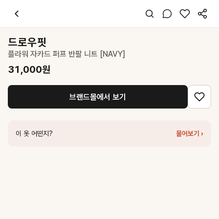
드로우핏
플라워 자카드 퍼프 반팔 니트 [NAVY]
31,000
원
스타일 태그
네이비 니트
드로우핏
반팔
플라워 자카드 퍼프 반팔 니트 [NAVY]
오버핏
미니멀 클래식
31,000
원
데일리 출근
봄 가을
브랜드몰에서 보기
니트 면
코디 팁
베이지 팬츠와 매치하여 따뜻하고 세련된 캐주얼 룩 완성
이 옷 어떤지?
물어보기 ›
비슷한 스타일
드로우핏
스카시 케이블 반팔 니트 [NAVY]
55,800
원
닐바이피
23SN cable half sleeve pullover [NA]
129,000
원
드파운드
v neck half sleeve pullover - navy
138,000
원
드로우핏
라인 배색 부클 반팔 니트 [BEIGE]
55,800
원
포터리
여성 코튼 하프 슬리브 니트 탑_네이비
109,000
원
닐바이피
25SN relax-fit v-neck pullover [NA]
89,000
원