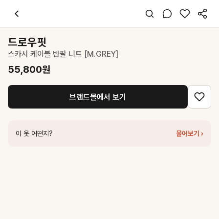
드로우핏
스카시 케이블 반팔 니트 [M.GREY]
55,800
원
스타일 태그
그레이 니트
드로우핏
퍼프소매
스카시 케이블 반팔 니트 [M.GREY]
레귤러핏
미니멀 클래식
55,800
원
데일리 출근
봄 가을 겨울
브랜드몰에서 보기
니트
코디 팁
데님 팬츠와 매치해 캐주얼하면서도 깔끔한 하루 룩 완성
이 옷 어떤지?
물어보기 ›
비슷한 스타일
드파운드
snowflake jacquard knit vest - grey
178,000
원
드로우핏
케이블 라인 린넨 반팔 니트 [L.GREY]
29,000
원