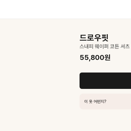
드로우핏
스내피 웨이퍼 코튼 셔츠 [
55,800
원
면 더욱 세련된 분위기
UDSH6A104I2
76,300
원
이 옷 어떤지?
TER_UDSH6B126Y1
103,600
원