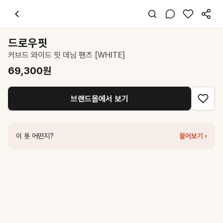
드로우핏
커브드 와이드 핏 데님 팬츠 [WHITE]
69,300
원
스타일 태그
화이트 데님
드로우핏
오버핏
커브드 와이드 핏 데님 팬츠 [WHITE]
미니멀 캐주얼
데일리 출근
69,300
원
봄 여름 가을
데님
브랜드몰에서 보기
코디 팁
블루 니트와 화이트 와이드 데님을 매치해 세련된 미니멀 룩 완성
비슷한 스타일
이 옷 어떤지?
물어보기 ›
드로우핏
패치 포켓 세미 와이드 데님 팬츠 [BLUE]
66,600
원
드로우핏
커브드 와이드 핏 데님 팬츠 [BLUE]
69,300
원
드로우핏
투 턱 와이드 치노 팬츠 [WHITE]
62,100
원
드파운드
wide tuck denim pants - white
158,000
원
드파운드
wide tuck denim pants - indigo
158,000
원
커버낫
우먼 스트레이트 데님 팬츠 White
69,300
원
커버낫
우먼 스트레이트 데님 스웻 팬츠 데님
80,100
원