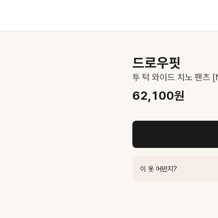
드로우핏
투 턱 와이드 치노 팬츠 [
62,100
원
이 옷 어떤지?