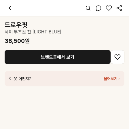
드로우핏
세미 부츠컷 진 [LIGHT BLUE]
38,500
원
스타일 태그
스카이블루 데님
드로우핏
레귤러핏
세미 부츠컷 진 [LIGHT BLUE]
캐주얼 미니멀
데일리 출근
38,500
원
봄 여름 가을
데님
브랜드몰에서 보기
코디 팁
베이지 톤 크롭 상의와 화이트 스니커즈로 미니멀한 일상룩 완성
비슷한 스타일
이 옷 어떤지?
물어보기 ›
드로우핏
슬림 스트레이트 진 [LIGHT BLUE]
77,000
원
드로우핏
세미 로우라이즈 와이드 진 [LIGHT BLUE]
77,000
원
포터리
여성 세미 부츠컷 데님_라이트 블루
195,000
원
포터리
여성 세미 와이드 데님_라이트 블루
195,000
원
커버낫
우먼 세미부츠컷 데님팬츠 Light Blue
81,750
원
드로우핏
칼프 리본 세미부츠컷 진 [LIGHT BLUE]
72,900
원
포터리
여성 스트레이트 데님_라이트 블루
195,000
원