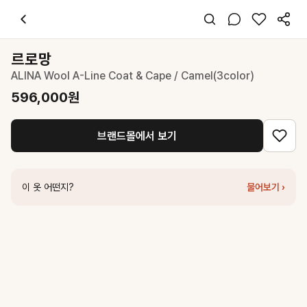
르로망
ALINA Wool A-Line Coat & Cape / Camel(3color)
596,00
스타일 태그
코트
르로망
레귤러핏
ALINA Wool A-Line Coat & Cape / Camel(3color)
클래식 시크
출근 데이트 데일리
596,000
원
가을 겨울
울
브랜드몰에서 보기
코디 팁
블랙 터틀넥과 함께 클래식하게 연출하고, 크로스백으로 포인트를 주세요
비슷한 스타일
이 옷 어떤지?
물어보기 ›
르로망
ALINA Wool A-Line Coat & Cape / Black(3color)
596,000
드로우핏
래빗 앙고라 울 발마칸 롱 코트 [M.BROWN]
274,500
원
이바나헬싱키
Elina silk-cashmere coat_Camel
371,220
원
이바나헬싱키
Mariel silk-cashmere coat_Camel
357,420
원
르로망
ALINA Wool Mini Cape / Black
168,000
원
르로망
Wool Roman Cape Coat / Pink(3color)
486,000
원
아틀리에 나인
(CT-1462)HIGH NECK VOLUME HANDMADE COA