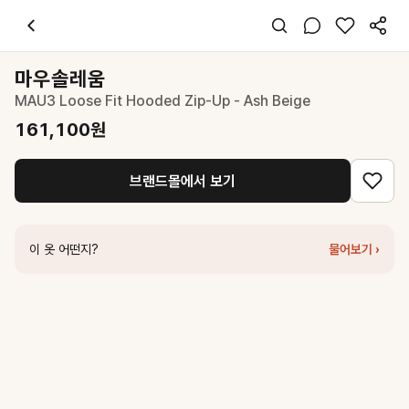
마우솔레움
MAU3 Loose Fit Hooded Zip-Up - Ash Beige
161,100
스타일 태그
후드
마우솔레움
긴팔
MAU3 Loose Fit Hooded Zip-Up - Ash Beige
오버핏
미니멀 캐주얼
161,100
원
데일리 출근
봄 가을 겨울
브랜드몰에서 보기
폴리
코디 팁
플리츠 스커트와 매치하여 캐주얼하면서도 세련된 룩 완성
이 옷 어떤지?
물어보기 ›
비슷한 스타일
마우솔레움
MAU3 Loose Fit Hooded Zip-Up - Charcoal
161,100
원
마우솔레움
Satin Slim Line Long Skirt - Cream
87,200
원
인사일런스
스트링 후디 롱슬리브 GREY
76,300
원
마가린핑거스
ROSE HOODIE ZIP-UP (MELANGE)
142,000
원
인사일런스
심 후드 집업 MELANGE GREY
93,100
원
드파운드
grape hood zip up - melange grey
198,000
원