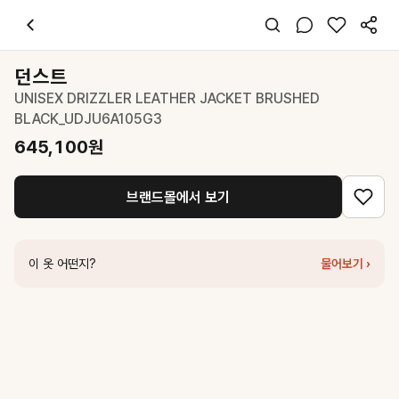
던스트
UNISEX DRIZZLER LEATHER JACKET BRUSHED BLAC
스타일 태그
차콜 자켓
던스트
오버핏
UNISEX DRIZZLER LEATHER JACKET BRUSHED
클래식 시크 스트릿
BLACK_UDJU6A105G3
데일리 출근 데이트
봄 가을 겨울
645,100
원
가죽
코디 팁
브랜드몰에서 보기
화이트 셔츠와 와인 타이, 베이지 스커트로 클래식하면서도 세련된 스쿨
비슷한 스타일
던스트
STRIPED TIE BURGUNDY_UDNE6E101D2
49,000
원
이 옷 어떤지?
물어보기 ›
던스트
STRIPED TIE CHARCOAL GREY_UDNE6E101CG
49,00
플로움
French Leather Jacket
278,000
원
던스트
UNISEX 2 BUTTON WOOL BLAZER GREY CHECK_UDJ
던스트
UNISEX 3 BUTTON WOOL BLAZER CHARCOAL GREY_
마조네
HIGH NECK LEATHER JACKET_CHARCOAL
298,000
원
아틀리에 나인
(JK-3047)LEATHER SINGLE HALF JACKET
191,2