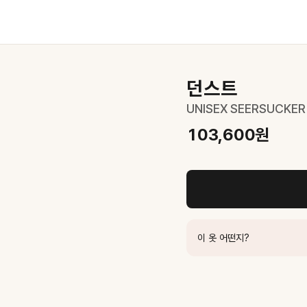
6B127B2
103,600
원
던스트
UNISEX SEERSUCKER
103,600
원
UDSH6B222WT
94,100
원
이 옷 어떤지?
SH6B125B1
103,600
원
TS6B126G2
56,100
원
SW6A107B2
87,200
원
DSH6B130WT
76,300
원