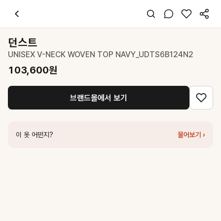
던스트
UNISEX V-NECK WOVEN TOP NAVY_UDTS6B124N2
1
스타일 태그
네이비 티셔츠
던스트
반팔
UNISEX V-NECK WOVEN TOP NAVY_UDTS6B124N2
레귤러핏
캐주얼 클래식 미니멀
103,600
원
데일리 출근
봄 여름 가을
브랜드몰에서 보기
면
코디 팁
화이트 스커트와 함께 매치하여 청초한 투톤 룩 완성
이 옷 어떤지?
물어보기 ›
비슷한 스타일
던스트
UNISEX ESSENTIAL LOOSE T-SHIRT WASHED BLUE
던스트
SUMMER LINEN V-NECK KNIT NAVY_UDSW6B233N2
던스트
UNISEX STRIPED LOGO COLLARED T-SHIRT NAVY_U
던스트
ESSENTIAL PETIT V-NECK T-SHIRT OFF WHITE_UD
던스트
UNISEX STRIPED T-SHIRT BLUE IVORY_UDTS6B126B
던스트
UNISEX V-NECK WOVEN TOP WHITE_UDTS6B124WT